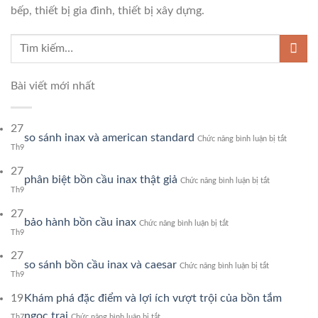
bếp, thiết bị gia đình, thiết bị xây dựng.
Bài viết mới nhất
27
ở
so sánh inax và american standard
Chức năng bình luận bị tắt
so
Th9
sánh
27
inax
ở
phân biệt bồn cầu inax thật giả
Chức năng bình luận bị tắt
và
phân
Th9
american
biệt
standard
27
bồn
ở
bảo hành bồn cầu inax
Chức năng bình luận bị tắt
cầu
bảo
Th9
inax
hành
thật
27
bồn
giả
ở
so sánh bồn cầu inax và caesar
Chức năng bình luận bị tắt
cầu
so
Th9
inax
sánh
19
Khám phá đặc điểm và lợi ích vượt trội của bồn tắm
bồn
cầu
ở
ngọc trai
Th7
Chức năng bình luận bị tắt