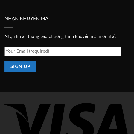
hành
thật
bồn
giả
cầu
inax
NHẬN KHUYẾN MÃI
Nhận Email thông báo chương trình khuyến mãi mới nhất