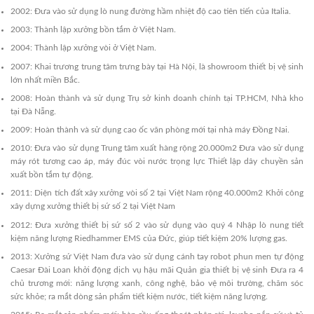
2002: Đưa vào sử dụng lò nung đường hầm nhiệt độ cao tiên tiến của Italia.
2003: Thành lập xưởng bồn tắm ở Việt Nam.
2004: Thành lập xưởng vòi ở Việt Nam.
2007: Khai trương trung tâm trưng bày tại Hà Nội, là showroom thiết bị vệ sinh
lớn nhất miền Bắc.
2008: Hoàn thành và sử dụng Trụ sở kinh doanh chính tại TP.HCM, Nhà kho
tại Đà Nẵng.
2009: Hoàn thành và sử dụng cao ốc văn phòng mới tại nhà máy Đồng Nai.
2010: Đưa vào sử dụng Trung tâm xuất hàng rộng 20.000m2 Đưa vào sử dụng
máy rót tương cao áp, máy đúc vòi nước trọng lực Thiết lập dây chuyền sản
xuất bồn tắm tự động.
2011: Diện tích đất xây xưởng vòi số 2 tại Việt Nam rộng 40.000m2 Khởi công
xây dựng xưởng thiết bị sứ số 2 tại Việt Nam
2012: Đưa xưởng thiết bị sứ số 2 vào sử dụng vào quý 4 Nhập lò nung tiết
kiệm năng lượng Riedhammer EMS của Đức, giúp tiết kiệm 20% lượng gas.
2013: Xưởng sứ Việt Nam đưa vào sử dụng cánh tay robot phun men tự động
Caesar Đài Loan khởi động dịch vụ hậu mãi Quản gia thiết bị vệ sinh Đưa ra 4
chủ trương mới: năng lượng xanh, công nghệ, bảo vệ môi trường, chăm sóc
sức khỏe; ra mắt dòng sản phẩm tiết kiệm nước, tiết kiệm năng lượng.