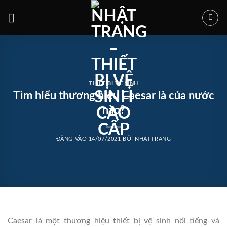
Bỏ
qua
nội
dung
THIẾT BỊ VỆ SINH
Tìm hiểu thương hiệu Caesar là của nước
nào?
ĐĂNG VÀO
14/07/2021
BỞI
NHATTRANG
Caesar là một thương hiệu thiết bị vệ sinh nổi tiếng và