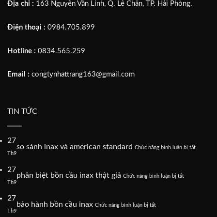
Địa chỉ :
163 Nguyễn Văn Linh, Q. Lê Chân, TP. Hải Phòng.
Điện thoại :
0984.705.899
Hotline :
0834.565.259
Email :
congtynhattrang163@gmail.com
TIN TỨC
27
ở
so sánh inax và american standard
Chức năng bình luận bị tắt
so
Th9
sánh
27
inax
ở
phân biệt bồn cầu inax thật giả
Chức năng bình luận bị tắt
và
phân
Th9
american
biệt
standard
27
bồn
ở
bảo hành bồn cầu inax
Chức năng bình luận bị tắt
cầu
bảo
Th9
inax