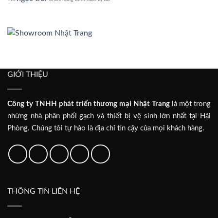
inax
Khám
và
phá
caesar
đặc
điểm
và
lợi
ích
vượt
trội
GIỚI THIỆU
của
bồn
tắm
Công ty TNHH phát triển thương mại Nhật Trang
là một trong
ngọc
trai
những nhà phân phối gạch và thiết bị vệ sinh lớn nhất tại Hải
Phòng. Chúng tôi tự hào là địa chỉ tin cậy của mọi khách hàng.
THÔNG TIN LIÊN HỆ