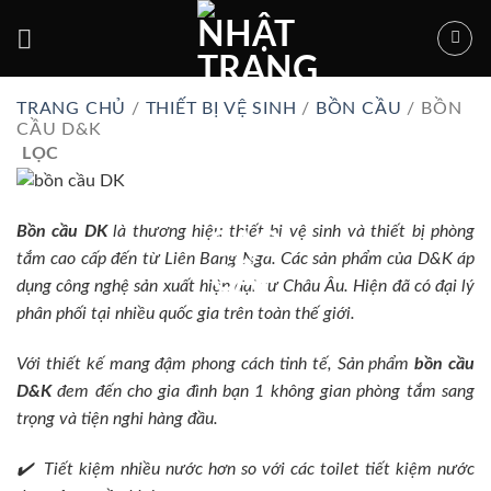
Bỏ
qua
nội
dung
TRANG CHỦ
/
THIẾT BỊ VỆ SINH
/
BỒN CẦU
/
BỒN
CẦU D&K
LỌC
Bồn cầu DK
là thương hiệu thiết bị vệ sinh và thiết bị phòng
tắm cao cấp đến từ Liên Bang Nga. Các sản phẩm của D&K áp
dụng công nghệ sản xuất hiện đại từ Châu Âu. Hiện đã có đại lý
phân phối tại nhiều quốc gia trên toàn thế giới.
Với thiết kế mang đậm phong cách tinh tế, Sản phẩm
bồn cầu
D&K
đem đến cho gia đình bạn 1 không gian phòng tắm sang
trọng và tiện nghi hàng đầu.
✔
️ Tiết kiệm nhiều nước hơn so với các toilet tiết kiệm nước