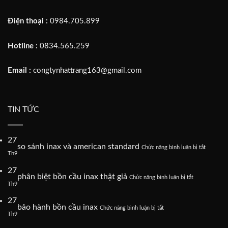
Điện thoại :
0984.705.899
Hotline :
0834.565.259
Email :
congtynhattrang163@gmail.com
TIN TỨC
27
ở
so sánh inax và american standard
Chức năng bình luận bị tắt
so
Th9
sánh
27
inax
ở
phân biệt bồn cầu inax thật giả
Chức năng bình luận bị tắt
và
phân
Th9
american
biệt
standard
27
bồn
ở
bảo hành bồn cầu inax
Chức năng bình luận bị tắt
cầu
bảo
Th9
inax
hành
thật