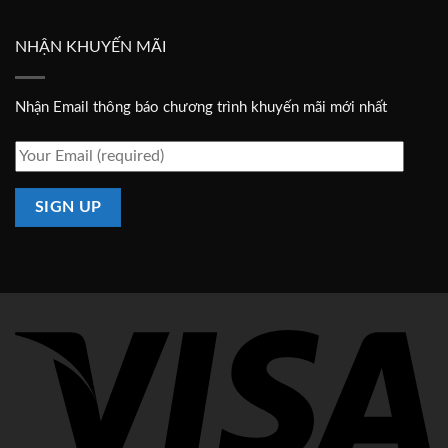
bồn
giả
cầu
inax
NHẬN KHUYẾN MÃI
Nhận Email thông báo chương trình khuyến mãi mới nhất